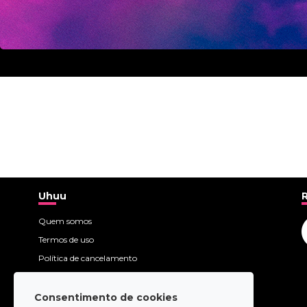
Uhuu
Quem somos
Termos de uso
Política de cancelamento
Política de privacidade
Política de cookies
Consentimento de cookies