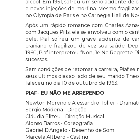
álcool. Em 1951, sofreu um sério acidente de c
e novas injeções de morfina. Mesmo fragiliz
no Olympia de Paris e no Carnegie Hall de No
Após um rápido romance com Charles Azna
com Jacques Pills, ela se envolveu com o can
dele, Piaf sofreu um grave acidente de c
craniano e fragilizou de vez sua saúde. Dep
1960, Piaf interpretou “Non, Je Ne Regrette 
sucessos.
Sem condições de retomar a carreira, Piaf se 
seus últimos dias ao lado de seu marido Theo
faleceu no dia 10 de outubro de 1963.
PIAF- EU NÃO ME ARREPENDO
Newton Moreno e Alessandro Toller - Dramat
Sergio Módena - Direção
Cláudia Elizeu - Direção Musical
Alonso Barros - Coreografia
Gabriel D'Angelo - Desenho de Som
Marcela Altberg - Casting