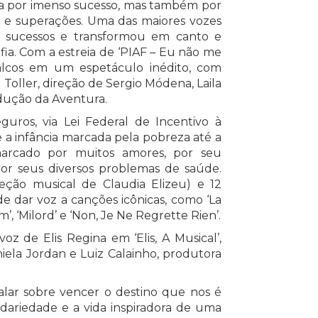
cada por imenso sucesso, mas também por
s e superações. Uma das maiores vozes
u sucessos e transformou em canto e
afia. Com a estreia de ‘PIAF – Eu não me
 palcos em um espetáculo inédito, com
oller, direção de Sergio Módena, Laila
dução da Aventura.
uros, via Lei Federal de Incentivo à
 a infância marcada pela pobreza até a
arcado por muitos amores, por seu
por seus diversos problemas de saúde.
ção musical de Claudia Elizeu) e 12
de dar voz a canções icônicas, como ‘La
, ‘Milord’ e ‘Non, Je Ne Regrette Rien’.
z de Elis Regina em ‘Elis, A Musical’,
niela Jordan e Luiz Calainho, produtora
falar sobre vencer o destino que nos é
lidariedade e a vida inspiradora de uma