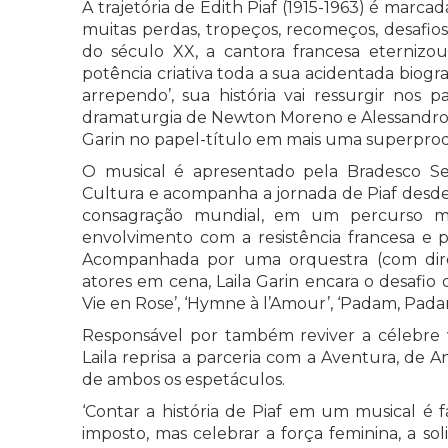
A trajetória de Édith Piaf (1915-1963) é mar
muitas perdas, tropeços, recomeços, desafio
do século XX, a cantora francesa eternizo
potência criativa toda a sua acidentada biogr
arrependo’, sua história vai ressurgir nos
dramaturgia de Newton Moreno e Alessandro T
Garin no papel-título em mais uma superpro
O musical é apresentado pela Bradesco Seg
Cultura e acompanha a jornada de Piaf desde
consagração mundial, em um percurso m
envolvimento com a resistência francesa e 
Acompanhada por uma orquestra (com dire
atores em cena, Laila Garin encara o desafio 
Vie en Rose’, ‘Hymne à l’Amour’, ‘Padam, Padam’
Responsável por também reviver a célebre vo
Laila reprisa a parceria com a Aventura, de A
de ambos os espetáculos.
‘Contar a história de Piaf em um musical é 
imposto, mas celebrar a força feminina, a so