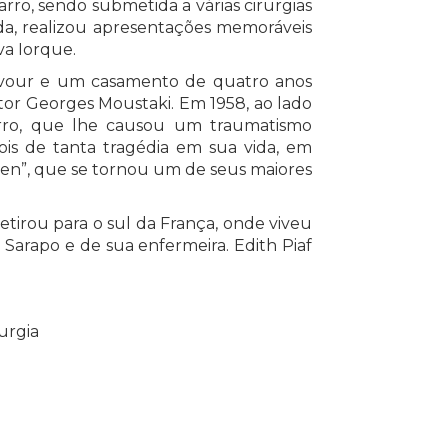
arro, sendo submetida a várias cirurgias
ada, realizou apresentações memoráveis
va Iorque.
vour e um casamento de quatro anos
tor Georges Moustaki. Em 1958, ao lado
arro, que lhe causou um traumatismo
ois de tanta tragédia em sua vida, em
Rien”, que se tornou um de seus maiores
retirou para o sul da França, onde viveu
 Sarapo e de sua enfermeira. Edith Piaf
urgia