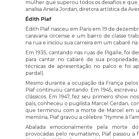
mulher que superou todos os desafios e que j
analisa Aniela Jordan, diretora artística da Av
Édith Piaf
Édith Piaf nasceu em Paris em 19 de dezembr
caravana circense e um bairro de classe trab
na rua e iniciou sua carreira em um cabaré n
Em 1935, cantando nas ruas de Pigalle, foi d
para cantar no cabaré de sua propriedade,
técnicas de apresentação no palco e foi a
pardal).
Mesmo durante a ocupação da França pelos 
Piaf continuou cantando. Em 1945, escreveu 
clássicos. Em 1947, fez seu primeiro show no
país, conheceu o pugilista Marcel Cerdan, 
que terminou com a morte de Marcel em u
memória, Piaf gravou a célebre “Hymne à l’am
Abalada emocionalmente pela morte do
provocadas pelo reumatismo, Piaf passou a 