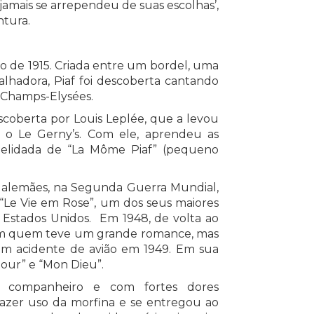
amais se arrependeu de suas escolhas’,
entura.
o de 1915. Criada entre um bordel, uma
alhadora, Piaf foi descoberta cantando
a Champs-Elysées.
escoberta por Louis Leplée, que a levou
 o Le Gerny’s. Com ele, aprendeu as
pelidada de “La Môme Piaf” (pequeno
alemães, na Segunda Guerra Mundial,
“Le Vie em Rose”, um dos seus maiores
s Estados Unidos. Em 1948, de volta ao
com quem teve um grande romance, mas
m acidente de avião em 1949. Em sua
our” e “Mon Dieu”.
 companheiro e com fortes dores
fazer uso da morfina e se entregou ao