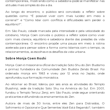
contemporânea, mostrando como a sabedoria pode se manifestar nas
atitudes mais simples do dia a dia.
Ao longo do encontro, o público será convidado a refletir sobre
questões como: “É possível viver com mais lucidez em meio à
correria?” e “Como lidar com conflitos e dificuldades sem perder o
equilíbrio?”.
Em São Paulo, cidade marcada pela intensidade e pela velocidade do
cotidiano, Monja Coen convida o público a refletir sobre como viver
com mais clareza, equilíbrio e sabedoria diante das pressões da vida
contemporânea. O encontro propõe uma pausa em meio à rotina
acelerada para pensar sobre a forma como lidamos com o tempo, os
relacionamentos, as escolhas e os desafios da vida urbana.
Sobre Monja Coen Roshi
Monja Coen é missionária oficial da tradição Soto Shu do Zen Budismo
e primaz fundadora da Comunidade Zen Budista Zendo Brasil. Foi
ordenada monja em 1983 e viveu por 12 anos no Japão, onde
aprofundou sua formação monástica.
Ao retornar ao Brasil, liderou por seis anos as atividades do Templo
Busshinji, sede da tradição Soto Shu na América do Sul. Em 2001,
fundou o Templo Tenzui Zenji, em São Paulo, onde segue orientando
praticantes e difundindo os ensinamentos do Zen.
Autora de mais de 30 livros, entre eles Zen para Distraídos, O
Sofrimento é Opcional e Que Sementes Você Está Regando?, também