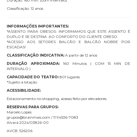
Duração: 160 min. (com intervalo)
Classificação: 12 anos.
INFORMAÇÕES IMPORTANTES:
*ASSENTO PARA OBESOS: INFORMAMOS QUE ESTE ASSENTO É
DUPLO E SE DESTINA AO CONFORTO DO CLIENTE OBESO.
*ACESSO AOS SETORES BALCÃO E BALCÃO NOBRE POR
ESCADAS!
CLASSIFICAÇÃO INDICATIVA:
A partir de 12 anos
DURAÇÃO APROXIMADA:
160 Minutos ( COM 15 MIN DE
INTERVALO )
CAPACIDADE DO TEATRO:
801 lugares
*Sujeito a lotação
ACESSIBILIDADE:
Estacionamento no shopping, acesso feito por elevadores.
RESERVAS PARA GRUPOS:
Marcelo Lopes
grupos@brainmais.com / 11 94536-7083
Alvará:2024/03826-00
AVCB: 526206