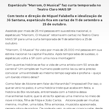
Espetáculo “Marrom, O Musical” faz curta temporada no
Teatro Claro MAIS SP
Com texto e direção de Miguel Falabella e idealização de
Jô Santana, espetáculo fica em cartaz de 11 de setembro a
25 de outubro.
Assistido por mais de 25 mil pessoas em sua estreia nacional, o
espetáculo “Marrom, O Musical” retorna em cartaz no Teatro Claro
MAIS SP para uma curta temporada de 11 de setembro a 25 de
outubro.
“Marrom, O Musical” foi visto por mais de 25.000 mil pessoas em sua
estreia nacional na capital Paulista. Após temporadas de sucesso, o
espetáculo volta à SP com uma nova montagem!
Com quantas histórias se faz a vida de uma artista com 50 anos de
carreira? Um simples ser humano pode contá-las ou seria preciso
convocar uma entidade ao mesmo tempo sagrada e profana – quiçá
um bando inteiro delas?
Como falar de Alcione sem falar do Maranhão? Impossível! Por isso, o
que se verá no palco, é uma história triste que acaba em festa, a
história do Boi revisitada, entremeada com a história dessa
maranhense ilustre, que lá atrás foi apenas uma menina no meio de
nove irmãos, filha de Filipa e João Carlos. Alcione pode ser muitas:
menina, mulher, uma loba, filha amorosa, musicista apaixonada,
perseguidora de sonhos. De onde ela veio, qualquer criança sabe, desde