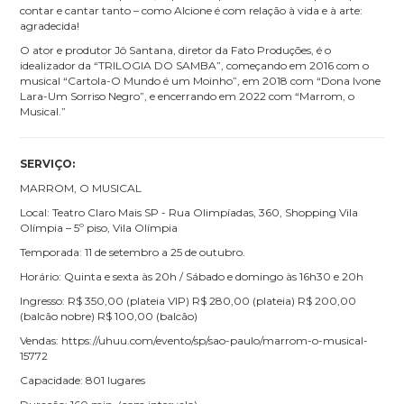
contar e cantar tanto – como Alcione é com relação à vida e à arte:
agradecida!
O ator e produtor Jô Santana, diretor da Fato Produções, é o
idealizador da “TRILOGIA DO SAMBA”, começando em 2016 com o
musical “Cartola-O Mundo é um Moinho”, em 2018 com “Dona Ivone
Lara-Um Sorriso Negro”, e encerrando em 2022 com “Marrom, o
Musical.”
SERVIÇO:
MARROM, O MUSICAL
Local: Teatro Claro Mais SP - Rua Olimpíadas, 360, Shopping Vila
Olímpia – 5º piso, Vila Olímpia
Temporada: 11 de setembro a 25 de outubro.
Horário: Quinta e sexta às 20h / Sábado e domingo às 16h30 e 20h
Ingresso: R$ 350,00 (plateia VIP) R$ 280,00 (plateia) R$ 200,00
(balcão nobre) R$ 100,00 (balcão)
Vendas: https://uhuu.com/evento/sp/sao-paulo/marrom-o-musical-
15772
Capacidade: 801 lugares