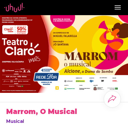
Togg
navig
Marrom, O Musical
Musical