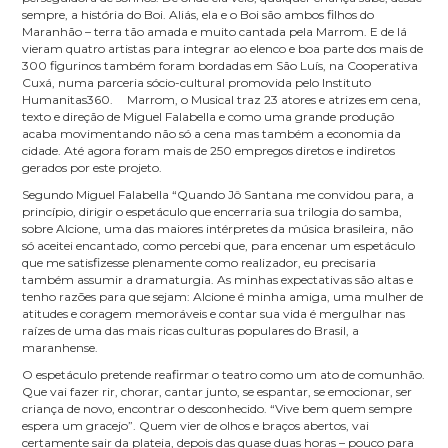
sempre, a história do Boi. Aliás, ela e o Boi são ambos filhos do
Maranhão – terra tão amada e muito cantada pela Marrom. E de lá
vieram quatro artistas para integrar ao elenco e boa parte dos mais de
300 figurinos também foram bordadas em São Luís, na Cooperativa
Cuxá, numa parceria sócio-cultural promovida pelo Instituto
Humanitas360. Marrom, o Musical traz 23 atores e atrizes em cena,
texto e direção de Miguel Falabella e como uma grande produção
acaba movimentando não só a cena mas também a economia da
cidade. Até agora foram mais de 250 empregos diretos e indiretos
gerados por este projeto.
Segundo Miguel Falabella “Quando Jô Santana me convidou para, a
princípio, dirigir o espetáculo que encerraria sua trilogia do samba,
sobre Alcione, uma das maiores intérpretes da música brasileira, não
só aceitei encantado, como percebi que, para encenar um espetáculo
que me satisfizesse plenamente como realizador, eu precisaria
também assumir a dramaturgia. As minhas expectativas são altas e
tenho razões para que sejam: Alcione é minha amiga, uma mulher de
atitudes e coragem memoráveis e contar sua vida é mergulhar nas
raízes de uma das mais ricas culturas populares do Brasil, a
maranhense.
O espetáculo pretende reafirmar o teatro como um ato de comunhão.
Que vai fazer rir, chorar, cantar junto, se espantar, se emocionar, ser
criança de novo, encontrar o desconhecido. “Vive bem quem sempre
espera um gracejo”. Quem vier de olhos e braços abertos, vai
certamente sair da plateia, depois das quase duas horas – pouco para