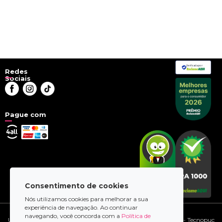
Verificada por
Redes
Sociais
Pague com
Consentimento de cookies
Nós utilizamos cookies para melhorar a sua
experiência de navegação. Ao continuar
© 2026 - uhuu.com
navegando, você concorda com a
Política de
Uhuu.com Tecnologia LTDA | Av. Ipiranga, 6681 - Prédio 95-A - Tecnopuc