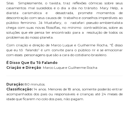
Silas Simplesmente, o taxista, traz reflexões cômicas sobre seus
casamentos mal sucedidos e o dia a dia no trânsito. Mary Help, a
diarista carismática e desastrada, promete momentos de
descontração com seus causos de trabalho e conselhos imperdíveis ao
público feminino. Já Mustafary, o rastafari pseudo-ambientalista
chega com suas novas filosofias, no mínimo contraditórias, sobre as
soluções que ele pensa ter encontrado para a resolução de todos os
problemas do nosso planeta.
Com criação e direção de Marco Luque e Guilherme Rocha, “É disso
que eu tô falando” é um convite para o público rir e se emocionar
com esses personagens que são a cara do cotidiano brasileiro.
É Disso Que Eu Tô Falando
Criação e Direção
: Marco Luque e Guilherme Rocha
Duração:
80 minutos.
Classificação:
14 anos. Menores de 18 anos, somente poderão entrar
acompanhados dos pais ou responsáveis e crianças até 24 meses de
idade que ficarem no colo dos pais, não pagam.