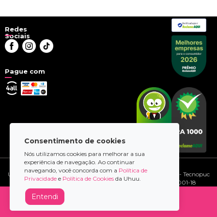
Verificada por
Redes
Sociais
Pague com
Consentimento de cookies
Nós utilizamos cookies para melhorar a sua
experiência de navegação. Ao continuar
© 2026 - uhuu.com
navegando, você concorda com a
Política de
Uhuu.com Tecnologia LTDA | Av. Ipiranga, 6681 - Prédio 95-A - Tecnopuc
Privacidade
e
Política de Cookies
da Uhuu.
- Porto Alegre/RS - CEP 90610-970 | CNPJ 28.269.175/0001-18
Entendi
Comprar