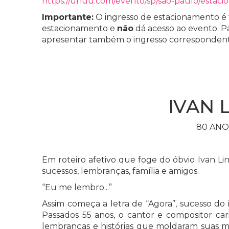
https://uhuu.com/evento/sp/sao-paulo/estac
Importante:
O ingresso de estacionamento é v
estacionamento e
não
dá acesso ao evento. Pa
apresentar também o ingresso correspondent
IVAN 
80 ANO
Em roteiro afetivo que foge do óbvio Ivan L
sucessos, lembranças, família e amigos.
“Eu me lembro...”
Assim começa a letra de “Agora”, sucesso do i
Passados 55 anos, o cantor e compositor ca
lembranças e histórias que moldaram suas mús