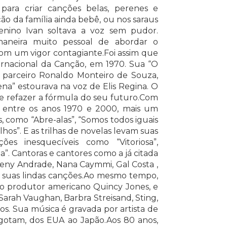
para criar canções belas, perenes e
ão da família ainda bebê, ou nos saraus
menino Ivan soltava a voz sem pudor.
aneira muito pessoal de abordar o
m um vigor contagiante.Foi assim que
ternacional da Canção, em 1970. Sua “O
 parceiro Ronaldo Monteiro de Souza,
na” estourava na voz de Elis Regina. O
 refazer a fórmula do seu futuro.Com
a, entre os anos 1970 e 2000, mais um
 como “Abre-alas”, “Somos todos iguais
lhos”. E as trilhas de novelas levam suas
es inesquecíveis como “Vitoriosa”,
”. Cantoras e cantores como a já citada
 Leny Andrade, Nana Caymmi, Gal Costa ,
ar suas lindas canções.Ao mesmo tempo,
o produtor americano Quincy Jones, e
Sarah Vaughan, Barbra Streisand, Sting,
os. Sua música é gravada por artista de
sgotam, dos EUA ao Japão.Aos 80 anos,