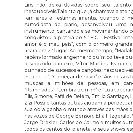
Lins não deixa dúvidas sobre seu talento 
inesquecíveis.Talento que já chamava a atenç
familiares e festinhas infantis, quando o 
Autodidata do piano, desenvolveu uma m
instrumento, cantando e se movimentando co
conquistou a plateia do 5º FIC – Festival In
amor é o meu país”, com o primeiro grande
ficara em 2º lugar. Ao mesmo tempo, “Madale
recém-formado engenheiro químico teve que
o segundo parceiro, Vítor Martins, Ivan cri
punhado de sucessos e canções inesquecíveis,
esta noite”, “Começar de novo” e “Aos nossos fi
músicas a milhões de pessoas, em cançõ
“Iluminados”, “Lembra de mim” e “Lua soberana
Elis, Simone, Fafá de Belém, Emilio Santiago,
Zizi Possi e tantas outras ajudam a perpetu
sua obra ganha o mundo através das mãos d
nas vozes de George Benson, Ella Fitzgerald, 
Jorge Drexler, Carlos do Carmo e muitos outr
todos os cantos do planeta, e seus shows e