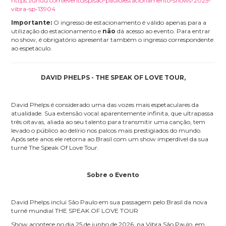
https://uhuu.com/evento/sp/sao-paulo/estacionamento-shows-2025-
vibra-sp-13904
Importante:
O ingresso de estacionamento é válido apenas para a
utilização do estacionamento e
não
dá acesso ao evento. Para entrar
no show, é obrigatório apresentar também o ingresso correspondente
ao espetáculo.
DAVID PHELPS - THE SPEAK OF LOVE TOUR,
David Phelps
é
considerado uma das vozes mais espetaculares da
atualidade. Sua extens
ã
o vocal aparentemente infinita, que ultrapassa
tr
ê
s oitavas, aliada ao seu talento para transmitir uma can
çã
o, tem
levado o p
ú
blico ao del
í
rio nos palcos mais prestigiados do mundo.
Ap
ó
s sete anos ele retorna ao Brasil com um show imperd
í
vel da sua
turn
ê
The Speak Of Love Tour.
Sobre o Evento
David Phelps inclui S
ã
o Paulo em sua passagem pelo Brasil da nova
turn
ê
mundial THE SPEAK OF LOVE TOUR
Show acontece no dia 25 de junho de 2026, na Vibra S
ã
o Paulo, em