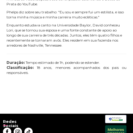
Prata do YouTube.
Phelps diz sobre seu trabalho: "Eu sou e sempre fui um estilista, e isso
torna minha m
ú
sica e minha carreira muito ecl
é
ticas."
Enquanto estudava canto na Universidade Baylor, David conheceu
Lori, que se tornou sua esposa e uma fonte constante de apoio ao
longo de sua carreira de tr
ê
s d
é
cadas. Juntos, eles t
ê
m quatro filhos e
recentemente se tornaram av
ó
s. Eles residem em sua fazenda nos
arredores de Nashville, Tennessee.
Duração:
Tempo estimado de 1h, podendo se estender.
Classificação:
18 anos, menores acompanhados dos pais ou
responsáveis.
Verificada por
Redes
Sociais