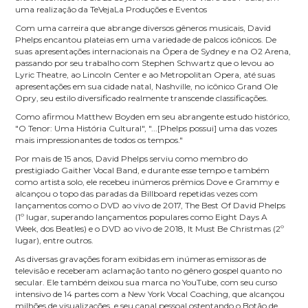
uma realiza
çã
o da TeVejaLa Produ
çõ
es e Eventos
Com uma carreira que abrange diversos g
ê
neros musicais, David
Phelps encantou plateias em uma variedade de palcos ic
ô
nicos. De
suas apresenta
çõ
es internacionais na
Ó
pera de Sydney e na O2 Arena,
passando por seu trabalho com Stephen Schwartz que o levou ao
Lyric Theatre, ao Lincoln Center e ao Metropolitan Opera, at
é
suas
apresenta
çõ
es em sua cidade natal, Nashville, no ic
ô
nico Grand Ole
Opry, seu estilo diversificado realmente transcende classifica
çõ
es.
Como afirmou Matthew Boyden em seu abrangente estudo hist
ó
rico,
"O Tenor: Uma Hist
ó
ria Cultural", "...[Phelps possui] uma das vozes
mais impressionantes de todos os tempos."
Por mais de 15 anos, David Phelps serviu como membro do
prestigiado Gaither Vocal Band, e durante esse tempo e tamb
é
m
como artista solo, ele recebeu in
ú
meros pr
ê
mios Dove e Grammy e
alcan
ç
ou o topo das paradas da Billboard repetidas vezes com
lan
ç
amentos como o DVD ao vivo de 2017, The Best Of David Phelps
(1
º
lugar, superando lan
ç
amentos populares como Eight Days A
Week, dos Beatles) e o DVD ao vivo de 2018, It Must Be Christmas (2
º
lugar), entre outros.
As diversas grava
çõ
es foram exibidas em in
ú
meras emissoras de
televis
ã
o e receberam aclama
çã
o tanto no g
ê
nero gospel quanto no
secular. Ele tamb
é
m deixou sua marca no YouTube, com seu curso
intensivo de 14 partes com a New York Vocal Coaching, que alcan
ç
ou
milh
õ
es de visualiza
çõ
es, e seu canal pessoal ostentando o Bot
ã
o de