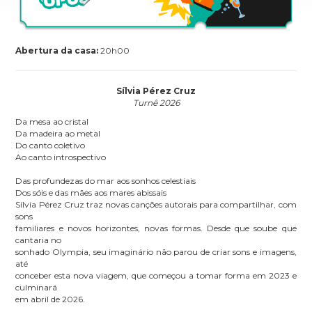
Abertura da casa:
20h00
Sílvia Pérez Cruz
Turnê 2026
Da mesa ao cristal
Da madeira ao metal
Do canto coletivo
Ao canto introspectivo
Das profundezas do mar aos sonhos celestiais
Dos sóis e das mães aos mares abissais
Sílvia Pérez Cruz traz novas canções autorais para compartilhar, com
sons
familiares e novos horizontes, novas formas. Desde que soube que
cantaria no
sonhado Olympia, seu imaginário não parou de criar sons e imagens,
até
conceber esta nova viagem, que começou a tomar forma em 2023 e
culminará
em abril de 2026.