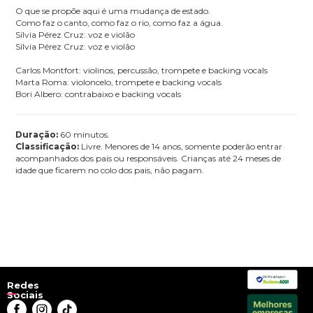
O que se propõe aqui é uma mudança de estado.
Como faz o canto, como faz o rio, como faz a água.
Sílvia Pérez Cruz: voz e violão
Sílvia Pérez Cruz: voz e violão
Carlos Montfort: violinos, percussão, trompete e backing vocals
Marta Roma: violoncelo, trompete e backing vocals
Bori Albero: contrabaixo e backing vocals
Duração:
60 minutos.
Classificação:
Livre. Menores de 14 anos, somente poderão entrar
acompanhados dos pais ou responsáveis. Crianças até 24 meses de
idade que ficarem no colo dos pais, não pagam.
Verificada por
Redes
Sociais