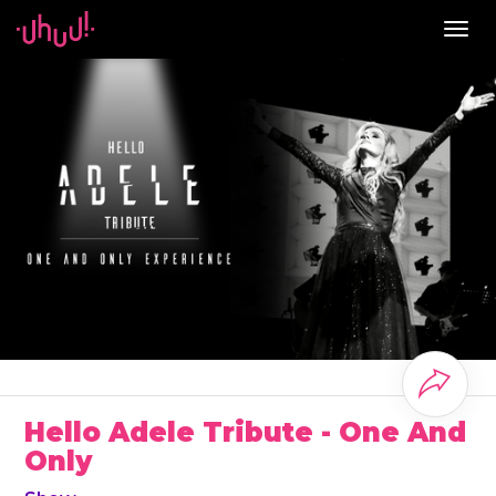
Togg
navig
Hello Adele Tribute - One And
Only