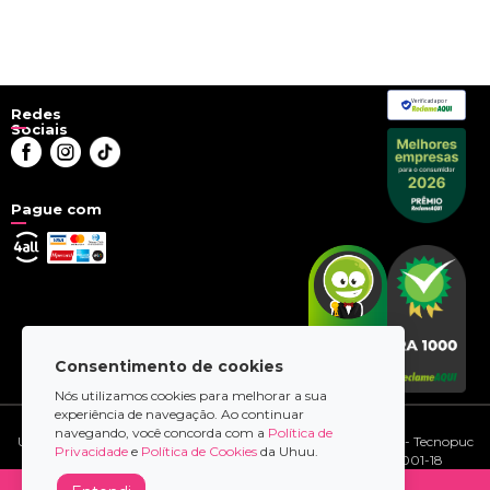
Verificada por
Redes
Sociais
Pague com
Consentimento de cookies
Nós utilizamos cookies para melhorar a sua
experiência de navegação. Ao continuar
© 2026 - uhuu.com
navegando, você concorda com a
Política de
Uhuu.com Tecnologia LTDA | Av. Ipiranga, 6681 - Prédio 95-A - Tecnopuc
Privacidade
e
Política de Cookies
da Uhuu.
- Porto Alegre/RS - CEP 90610-970 | CNPJ 28.269.175/0001-18