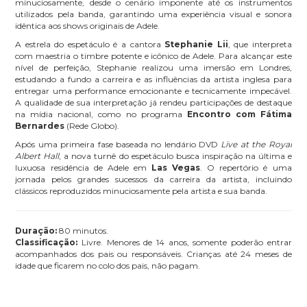
minuciosamente, desde o cenário imponente até os instrumentos
utilizados pela banda, garantindo uma experiência visual e sonora
idêntica aos shows originais de Adele.
A estrela do espetáculo é a cantora
Stephanie Lii
, que interpreta
com maestria o timbre potente e icônico de Adele. Para alcançar este
nível de perfeição, Stephanie realizou uma imersão em Londres,
estudando a fundo a carreira e as influências da artista inglesa para
entregar uma performance emocionante e tecnicamente impecável.
A qualidade de sua interpretação já rendeu participações de destaque
na mídia nacional, como no programa
Encontro com Fátima
Bernardes
(Rede Globo).
Após uma primeira fase baseada no lendário DVD
Live at the Royal
Albert Hall
, a nova turnê do espetáculo busca inspiração na última e
luxuosa residência de Adele em
Las Vegas
. O repertório é uma
jornada pelos grandes sucessos da carreira da artista, incluindo
clássicos reproduzidos minuciosamente pela artista e sua banda.
Duração:
80 minutos.
Classificação:
Livre. Menores de 14 anos, somente poderão entrar
acompanhados dos pais ou responsáveis. Crianças até 24 meses de
idade que ficarem no colo dos pais, não pagam.