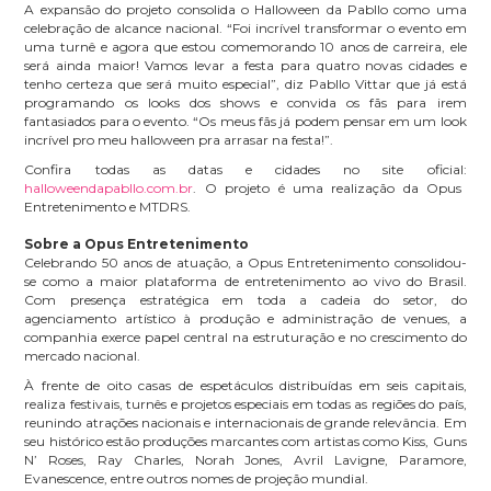
A expansão do projeto consolida o Halloween da Pabllo como uma
celebração de alcance nacional. “Foi incrível transformar o evento em
uma turnê e agora que estou comemorando 10 anos de carreira, ele
será ainda maior! Vamos levar a festa para quatro novas cidades e
tenho certeza que será muito especial”, diz Pabllo Vittar que já está
programando os looks dos shows e convida os fãs para irem
fantasiados para o evento. “Os meus fãs já podem pensar em um look
incrível pro meu halloween pra arrasar na festa!”.
Confira todas as datas e cidades no site oficial:
halloweendapabllo.com.br
. O projeto é uma realização da Opus
Entretenimento e MTDRS.
Sobre a Opus Entretenimento
Celebrando 50 anos de atuação, a Opus Entretenimento consolidou-
se como a maior plataforma de entretenimento ao vivo do Brasil.
Com presença estratégica em toda a cadeia do setor, do
agenciamento artístico à produção e administração de venues, a
companhia exerce papel central na estruturação e no crescimento do
mercado nacional.
À frente de oito casas de espetáculos distribuídas em seis capitais,
realiza festivais, turnês e projetos especiais em todas as regiões do país,
reunindo atrações nacionais e internacionais de grande relevância. Em
seu histórico estão produções marcantes com artistas como Kiss, Guns
N’ Roses, Ray Charles, Norah Jones, Avril Lavigne, Paramore,
Evanescence, entre outros nomes de projeção mundial.