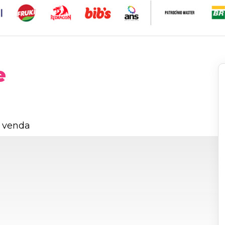
e
 venda