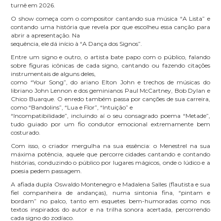
turnê em 2026.
O show começa com o compositor cantando sua música “A Lista” e
contando uma história que revela por que escolheu essa canção para
abrir a apresentação. Na
sequência, ele dá início à “A Dança dos Signos”.
Entre um signo e outro, o artista bate papo com o público, falando
sobre figuras icônicas de cada signo, cantando ou fazendo citações
instrumentais de alguns deles,
como “Your Song”, do ariano Elton John e trechos de músicas do
libriano John Lennon e dos geminianos Paul McCartney, Bob Dylan e
Chico Buarque. O enredo também passa por canções de sua carreira,
como “Bandolins”, “Lua e Flor”, “Intuição” e
“Incompatibilidade”, incluindo aí o seu consagrado poema “Metade”,
tudo guiado por um fio condutor emocional extremamente bem
costurado.
Com isso, o criador mergulha na sua essência: o Menestrel na sua
máxima potência, aquele que percorre cidades cantando e contando
histórias, conduzindo o público por lugares mágicos, onde o lúdico e a
poesia pedem passagem.
A afiada dupla Oswaldo Montenegro e Madalena Salles (flautista e sua
fiel companheira de andanças), numa sintonia fina, “pintam e
bordam” no palco, tanto em esquetes bem-humoradas como nos
textos inspirados do autor e na trilha sonora acertada, percorrendo
cada signo do zodíaco.