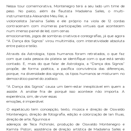
Nessa tour comemorativa, Montenegro terá a seu lado um time de
peso. No palco, além da flautista Madalena Salles, o multi-
instrumentista Alexandre Meu Rei, a
violoncelista Janaína Salles e ele próprio na viola de 12 cordas
contracenam com inúmeras participações virtuais que acontecem
num imenso painel de led, com cenas
emocionantes, jogos de sombras criativos e coreografias, já que agora
“A Dança dos Signos” virou multimídia, com interatividade absoluta
entre palco e telão.
Através da Astrologia, tipos humanos foram retratados, o que faz
com que cada pessoa da plateia se identifique com o que está sendo
contado. E, mais do que falar de Astrologia, a “Dança dos Signos”
propõe, de forma poética, a pacífica convivência das diferenças,
porque, na diversidade dos signos, os tipos humanos se misturam no
democrático painel do zodíaco.
“A Dança dos Signos” causa um bem-estar inexplicável em quem a
assiste. A análise fria de porquê isso acontece não importa. A
experiência, sim, de viver essas
emoções, é imperdível.
O espetáculo tem concepção, texto, música e direção de Oswaldo
Montenegro, direção de fotografia, edição e colorização de Ian Ruas,
direção de arte, figurinos e
adereços de Teca Fichinski, produção de Oswaldo Montenegro e
Kamila Pistori, assistência de direção artística de Madalena Salles e