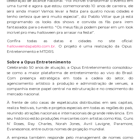
celebração de alcance nacional. “Foi incrível transformar o evento em
uma turnê e agora que estou comemorando 10 anos de carreira, ele
será ainda maior! Vamos levar a festa para quatro novas cidades e
tenho certeza que será muito especial”, diz Pabllo Vittar que já está
programando os looks dos shows e convida os fãs para irem
fantasiados para o evento. “Os meus fãs já podem pensar em um look
incrível pro meu halloween pra arrasar na festa!”.
Confira todas as datas e cidades no site oficial:
halloweendapabllo.com.br
. O projeto é uma realização da Opus
Entretenimento e MTDRS.
Sobre a Opus Entretenimento
Celebrando 50 anos de atuação, a Opus Entretenimento consolidou-
se como a maior plataforma de entretenimento ao vivo do Brasil.
Com presença estratégica em toda a cadeia do setor, do
agenciamento artístico à produção e administração de venues, a
companhia exerce papel central na estruturação e no crescimento do
mercado nacional.
À frente de oito casas de espetáculos distribuídas em seis capitais,
realiza festivais, turnês e projetos especiais em todas as regiões do país,
reunindo atrações nacionais e internacionais de grande relevância. Em
seu histórico estão produções marcantes com artistas como Kiss, Guns
N’ Roses, Ray Charles, Norah Jones, Avril Lavigne, Paramore,
Evanescence, entre outros nomes de projeção mundial.
A empresa também responde pelo management de nomes como