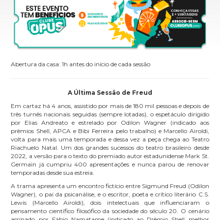
Abertura da casa: 1h antes do início de cada sessão
A Última Sessão de Freud
Em cartaz há 4 anos, assistido por mais de 180 mil pessoas e depois de
três turnês nacionais seguidas (sempre lotadas), o espetáculo dirigido
por Elias Andreato e estrelado por Odilon Wagner (indicado aos
prêmios Shell, APCA e Bibi Ferreira pelo trabalho) e Marcello Airoldi,
volta para mais uma temporada e dessa vez a peça chega ao Teatro
Riachuelo Natal. Um dos grandes sucessos do teatro brasileiro desde
2022, a versão para o texto do premiado autor estadunidense Mark St.
Germain já cumpriu 400 apresentações e nunca parou de renovar
temporadas desde sua estreia.
A trama apresenta um encontro fictício entre Sigmund Freud (Odilon
Wagner), o pai da psicanálise, e o escritor, poeta e crítico literário C.S.
Lewis (Marcello Airoldi), dois intelectuais que influenciaram o
pensamento científico filosófico da sociedade do século 20. O cenário
assinado por Fábio Namatame (indicado ao Prêmio Shell melhor