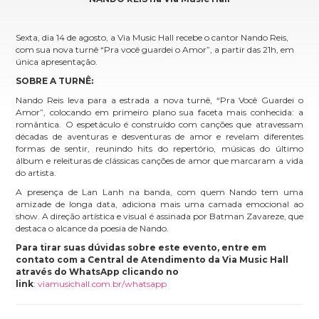
Sexta, dia 14 de agosto, a Via Music Hall recebe o cantor Nando Reis,
com sua nova turnê “Pra você guardei o Amor”, a partir das 21h, em
única apresentação.
SOBRE A TURNÊ:
Nando Reis leva para a estrada a nova turnê, “Pra Você Guardei o
Amor”, colocando em primeiro plano sua faceta mais conhecida: a
romântica. O espetáculo é construído com canções que atravessam
décadas de aventuras e desventuras de amor e revelam diferentes
formas de sentir, reunindo hits do repertório, músicas do último
álbum e releituras de clássicas canções de amor que marcaram a vida
do artista.
A presença de Lan Lanh na banda, com quem Nando tem uma
amizade de longa data, adiciona mais uma camada emocional ao
show. A direção artística e visual é assinada por Batman Zavareze, que
destaca o alcance da poesia de Nando.
Para tirar suas dúvidas sobre este evento, entre em
contato com a Central de Atendimento da Via Music Hall
através do WhatsApp clicando no
link
:
viamusichall.com.br/whatsapp