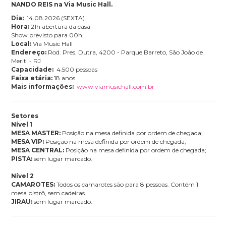
NANDO REIS na Via Music Hall.
Dia:
14.08.2026 (SEXTA)
Hora:
21h abertura da casa
Show previsto para 00h
Local:
Via Music Hall
Endereço:
Rod. Pres. Dutra, 4200 - Parque Barreto, São João de
Meriti - RJ
Capacidade:
4.500 pessoas
Faixa etária:
18 anos
Mais informações:
www.viamusichall.com.br
Setores
Nível 1
MESA MASTER:
Posição na mesa definida por ordem de chegada;
MESA VIP:
Posição na mesa definida por ordem de chegada;
MESA CENTRAL:
Posição na mesa definida por ordem de chegada;
PISTA:
sem lugar marcado.
Nível 2
CAMAROTES:
Todos os camarotes são para 8 pessoas. Contém 1
mesa bistrô, sem cadeiras.
JIRAU:
sem lugar marcado.