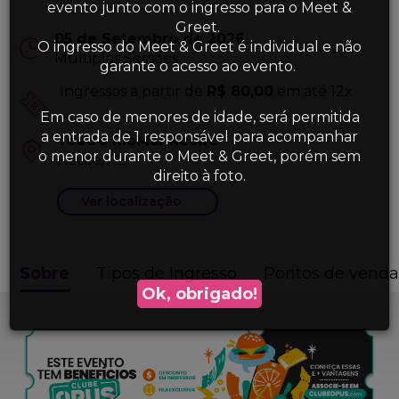
evento junto com o ingresso para o Meet &
Greet.
05 de Setembro de 2026
O ingresso do Meet & Greet é individual e não
Múltiplas Sessões
garante o acesso ao evento.
Ingressos a partir de
R$ 80,00
em até 12x
Em caso de menores de idade, será permitida
a entrada de 1 responsável para acompanhar
Teatro RioMar Recife
o menor durante o Meet & Greet, porém sem
Recife/PE
direito à foto.
Ver localização
Sobre
Tipos de Ingresso
Pontos de vend
Ok, obrigado!