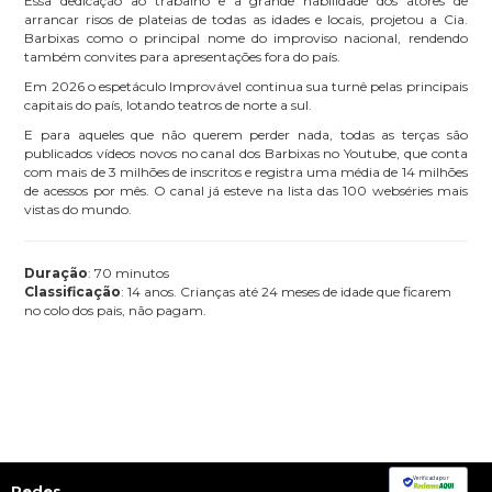
Essa dedicação ao trabalho e a grande habilidade dos atores de
arrancar risos de plateias de todas as idades e locais, projetou a Cia.
Barbixas como o principal nome do improviso nacional, rendendo
também convites para apresentações fora do país.
Em 2026 o espetáculo Improvável continua sua turnê pelas principais
capitais do país, lotando teatros de norte a sul.
E para aqueles que não querem perder nada, todas as terças são
publicados vídeos novos no canal dos Barbixas no Youtube, que conta
com mais de 3 milhões de inscritos e registra uma média de 14 milhões
de acessos por mês. O canal já esteve na lista das 100 webséries mais
vistas do mundo.
Duração
: 70 minutos
Classificação
: 14 anos. Crianças até 24 meses de idade que ficarem
no colo dos pais, não pagam.
Verificada por
Redes