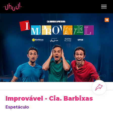
Togg
navig
Improvável - Cia. Barbixas
Espetáculo