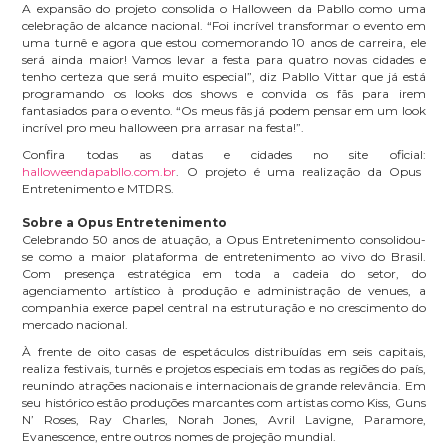
A expansão do projeto consolida o Halloween da Pabllo como uma
celebração de alcance nacional. “Foi incrível transformar o evento em
uma turnê e agora que estou comemorando 10 anos de carreira, ele
será ainda maior! Vamos levar a festa para quatro novas cidades e
tenho certeza que será muito especial”, diz Pabllo Vittar que já está
programando os looks dos shows e convida os fãs para irem
fantasiados para o evento. “Os meus fãs já podem pensar em um look
incrível pro meu halloween pra arrasar na festa!”.
Confira todas as datas e cidades no site oficial:
halloweendapabllo.com.br
. O projeto é uma realização da Opus
Entretenimento e MTDRS.
Sobre a Opus Entretenimento
Celebrando 50 anos de atuação, a Opus Entretenimento consolidou-
se como a maior plataforma de entretenimento ao vivo do Brasil.
Com presença estratégica em toda a cadeia do setor, do
agenciamento artístico à produção e administração de venues, a
companhia exerce papel central na estruturação e no crescimento do
mercado nacional.
À frente de oito casas de espetáculos distribuídas em seis capitais,
realiza festivais, turnês e projetos especiais em todas as regiões do país,
reunindo atrações nacionais e internacionais de grande relevância. Em
seu histórico estão produções marcantes com artistas como Kiss, Guns
N’ Roses, Ray Charles, Norah Jones, Avril Lavigne, Paramore,
Evanescence, entre outros nomes de projeção mundial.