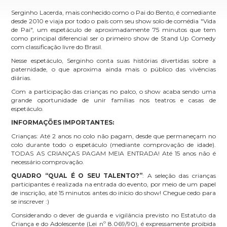
Serginho Lacerda, mais conhecido como o Pai do Bento, é comediante
desde 2010 e viaja por todo o país com seu show solo de comédia "Vida
de Pai", um espetáculo de aproximadamente 75 minutos que tem
como principal diferencial ser o primeiro show de Stand Up Comedy
com classificação livre do Brasil.
Nesse espetáculo, Serginho conta suas histórias divertidas sobre a
paternidade, o que aproxima ainda mais o público das vivências
diárias.
Com a participação das crianças no palco, o show acaba sendo uma
grande oportunidade de unir famílias nos teatros e casas de
espetáculo.
INFORMAÇÕES IMPORTANTES:
Crianças: Até 2 anos no colo não pagam, desde que permaneçam no
colo durante todo o espetáculo (mediante comprovação de idade).
TODAS AS CRIANÇAS PAGAM MEIA ENTRADA! Até 15 anos não é
necessário comprovação.
QUADRO “QUAL É O SEU TALENTO?”
: A seleção das crianças
participantes é realizada na entrada do evento, por meio de um papel
de inscrição, até 15 minutos antes do início do show! Chegue cedo para
se inscrever :)
Considerando o dever de guarda e vigilância previsto no Estatuto da
Criança e do Adolescente (Lei nº 8.069/90), é expressamente proibida