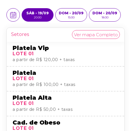
SÁB - 19/09
DOM - 20/09
DOM - 20/09
S
20:00
15:00
18:00
Setores
Ver mapa Completo
Plateia Vip
LOTE 01
a partir de
R$ 120,00
+ taxas
Plateia
LOTE 01
a partir de
R$ 100,00
+ taxas
Plateia Alta
LOTE 01
a partir de
R$ 50,00
+ taxas
Cad. de Obeso
LOTE 01