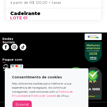
a partir de
R$ 120,00
+ taxas
Cadeirante
LOTE 01
a partir de
R$ 25,00
+ taxas
Acompanhante PCD
Verificada por
LOTE 01
Redes
Sociais
a partir de
R$ 25,00
+ taxas
PMR
LOTE 01
Pague com
a partir de
R$ 25,00
+ taxas
Acomp. Obeso
Consentimento de cookies
Esgotado
Nós utilizamos cookies para melhorar a sua
experiência de navegação. Ao continuar
navegando, você concorda com a
Política de
Privacidade
e
Política de Cookies
da Uhuu.
Entendi
© 2026 - uhuu.com