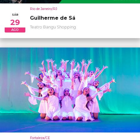
Rio de Janeiro/RJ
SÁB
Guilherme de Sá
29
Teatro Bangu Shopping
AGO
Fortaleza/CE