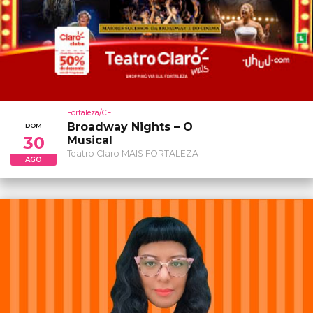
Fortaleza/CE
Broadway Nights – O
DOM
30
Musical
Teatro Claro MAIS FORTALEZA
AGO