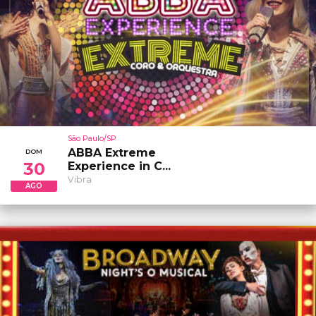
São Paulo/SP
ABBA Extreme
DOM
30
Experience in C...
Vibra
AGO