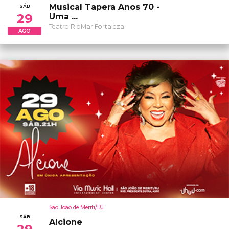
Musical Tapera Anos 70 -
SÁB
29
Uma ...
Teatro RioMar Fortaleza
AGO
São João de Meriti/RJ
SÁB
Alcione