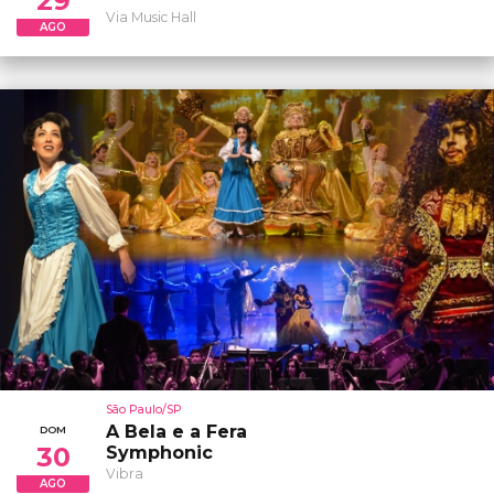
29
Via Music Hall
AGO
São Paulo/SP
A Bela e a Fera
DOM
30
Symphonic
Vibra
AGO