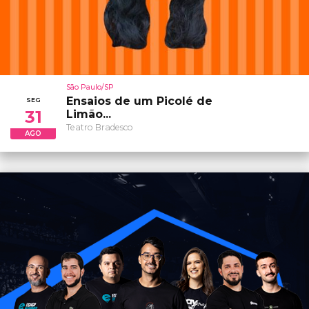
São Paulo/SP
Ensaios de um Picolé de
SEG
31
Limão...
Teatro Bradesco
AGO