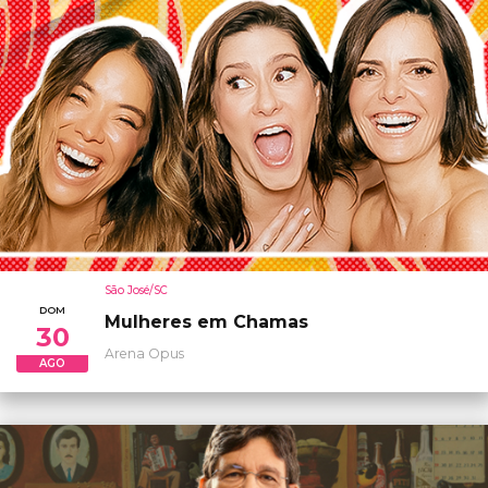
São José/SC
DOM
Mulheres em Chamas
30
Arena Opus
AGO