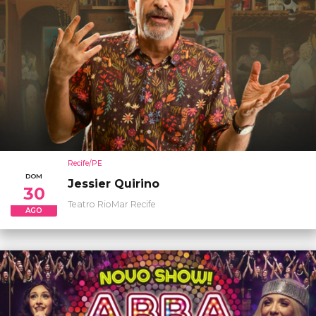
Recife/PE
DOM
Jessier Quirino
30
Teatro RioMar Recife
AGO