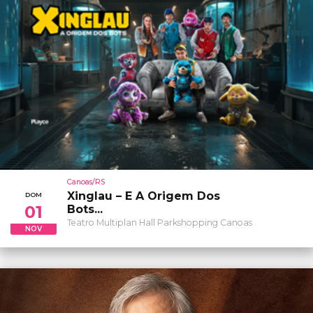
Canoas/RS
Xinglau – E A Origem Dos
DOM
01
Bots...
Teatro Multiplan Hall Parkshopping Canoas
NOV