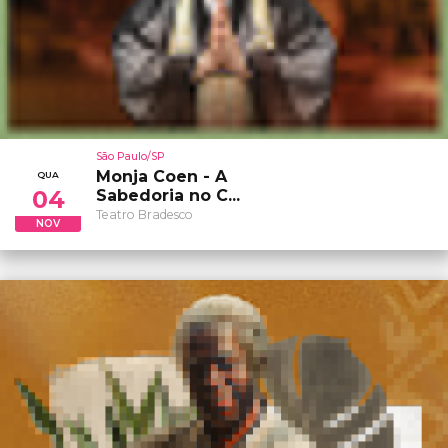
São Paulo/SP
Monja Coen - A
QUA
04
Sabedoria no C...
Teatro Bradesco
NOV