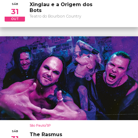
Xinglau e a Origem dos
SÁB
31
Bots
Teatro do Bourbon Country
OUT
São Paulo/SP
SÁB
The Rasmus