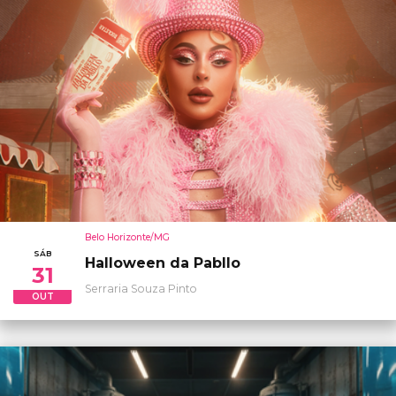
Belo Horizonte/MG
SÁB
Halloween da Pabllo
31
Serraria Souza Pinto
OUT