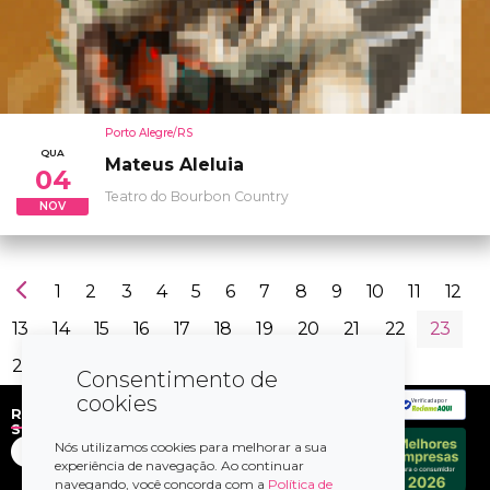
Porto Alegre/RS
QUA
Mateus Aleluia
04
Teatro do Bourbon Country
NOV
1
2
3
4
5
6
7
8
9
10
11
12
13
14
15
16
17
18
19
20
21
22
23
24
25
26
27
28
29
Consentimento de
cookies
Verificada por
Redes
Sociais
Nós utilizamos cookies para melhorar a sua
experiência de navegação. Ao continuar
navegando, você concorda com a
Política de