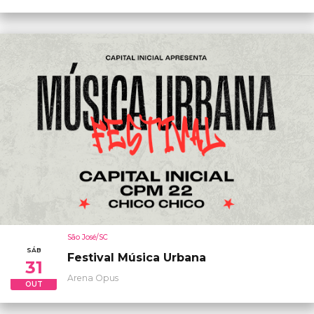
São José/SC
SÁB
Festival Música Urbana
31
Arena Opus
OUT