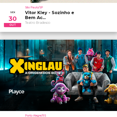
São Paulo/SP
Vitor Kley - Sozinho e
SEX
30
Bem Ac...
Teatro Bradesco
OUT
Porto Alegre/RS