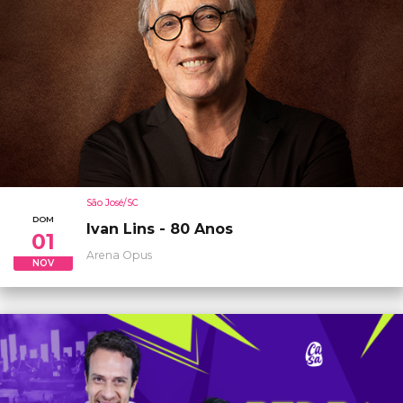
São José/SC
DOM
Ivan Lins - 80 Anos
01
Arena Opus
NOV