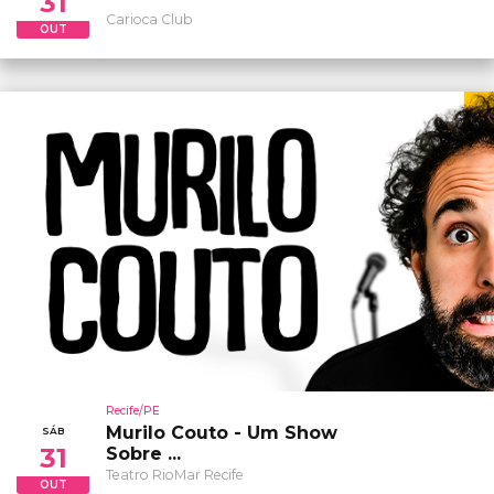
31
Carioca Club
OUT
Recife/PE
Murilo Couto - Um Show
SÁB
31
Sobre ...
Teatro RioMar Recife
OUT