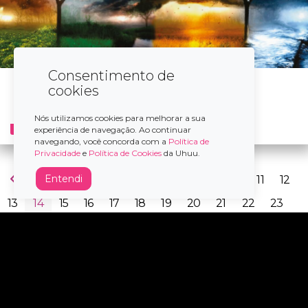
Consentimento de
São Paulo/SP
cookies
As Quatro Estações
SEG
QUI
de Vivaldi...
21
24
Nós utilizamos cookies para melhorar a sua
Teatro Bradesco
experiência de navegação. Ao continuar
SET
navegando, você concorda com a
Política de
Privacidade
e
Política de Cookies
da Uhuu.
Entendi
1
2
3
4
5
6
7
8
9
10
11
12
13
14
15
16
17
18
19
20
21
22
23
24
25
26
27
28
29
Verificada por
Redes
Sociais