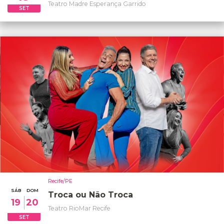
Teatro Madre Esperança Garrido
SET
Recife/PE
SÁB
DOM
Troca ou Não Troca
19
20
Teatro RioMar Recife
SET