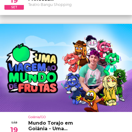
19
Teatro Bangu Shopping
SET
Goiânia/GO
Mundo Torajo em
SÁB
19
Goiânia - Uma...