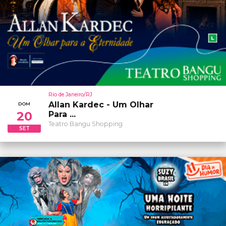
Rio de Janeiro/RJ
Allan Kardec - Um Olhar
DOM
20
Para ...
Teatro Bangu Shopping
SET