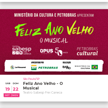
São Paulo/SP
Feliz Ano Velho - O
SÁB
DOM
Musical
19
22
Teatro Sabesp Frei Caneca
SET
NOV