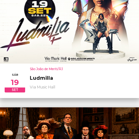
São João de Meriti/RJ
SÁB
Ludmilla
19
Via Music Hall
SET